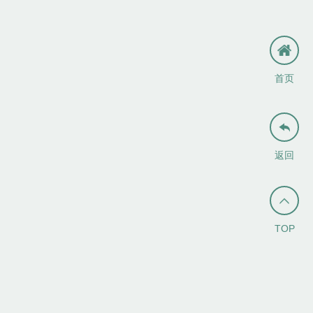
首页

返回

TOP