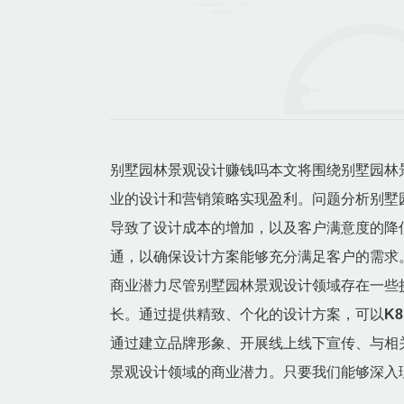
别墅园林景观设计赚钱吗本文将围绕别墅园林
业的设计和营销策略实现盈利。问题分析别墅
导致了设计成本的增加，以及客户满意度的降
通，以确保设计方案能够充分满足客户的需求
商业潜力尽管别墅园林景观设计领域存在一些
长。通过提供精致、个化的设计方案，可以
K
通过建立品牌形象、开展线上线下宣传、与相
景观设计领域的商业潜力。只要我们能够深入