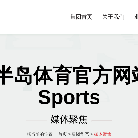
集团首页
关于我们
半岛体育官方网站-
Sports
媒体聚焦
您当前的位置：
首页
>
集团动态
>
媒体聚焦