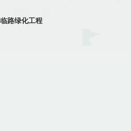
博临路绿化工程