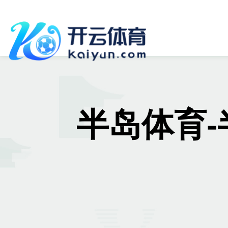
半岛体育-