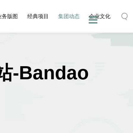
业务版图
经典项目
集团动态
企业文化
Bandao