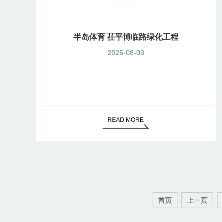
半岛体育 茌平博临路绿化工程
2026-08-03
READ MORE
首页
上一页