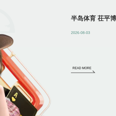
半岛体育 茌平
2026-08-03
READ MORE