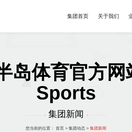
集团首页
关于我们
半岛体育官方网站-
Sports
集团新闻
您当前的位置：
首页
>
集团动态
>
集团新闻