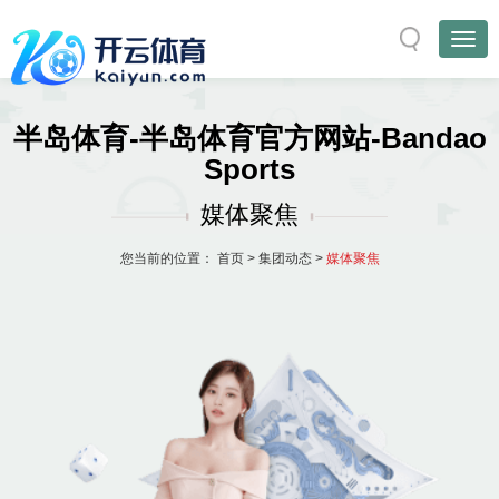
半岛体育-半岛体育官方网站-Bandao
Sports
媒体聚焦
您当前的位置：
首页
>
集团动态
>
媒体聚焦